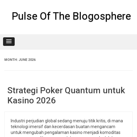
Skip
to
content
Pulse Of The Blogosphere
MONTH:
JUNE 2026
Strategi Poker Quantum untuk
Kasino 2026
Industri perjudian global sedang menuju titik kritis, di mana
teknologi imersif dan kecerdasan buatan mengancam
untuk mengubah pengalaman kasino menjadi komoditas