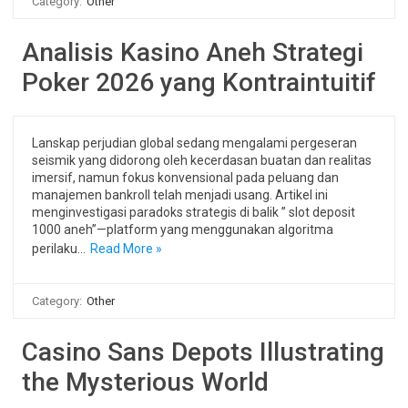
Category:
Other
Analisis Kasino Aneh Strategi
Poker 2026 yang Kontraintuitif
Lanskap perjudian global sedang mengalami pergeseran
seismik yang didorong oleh kecerdasan buatan dan realitas
imersif, namun fokus konvensional pada peluang dan
manajemen bankroll telah menjadi usang. Artikel ini
menginvestigasi paradoks strategis di balik ” slot deposit
1000 aneh”—platform yang menggunakan algoritma
perilaku…
Read More »
Category:
Other
Casino Sans Depots Illustrating
the Mysterious World