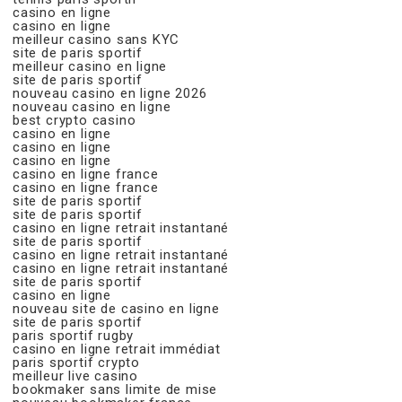
casino en ligne
casino en ligne
meilleur casino sans KYC
site de paris sportif
meilleur casino en ligne
site de paris sportif
nouveau casino en ligne 2026
nouveau casino en ligne
best crypto casino
casino en ligne
casino en ligne
casino en ligne
casino en ligne france
casino en ligne france
site de paris sportif
site de paris sportif
casino en ligne retrait instantané
site de paris sportif
casino en ligne retrait instantané
casino en ligne retrait instantané
site de paris sportif
casino en ligne
nouveau site de casino en ligne
site de paris sportif
paris sportif rugby
casino en ligne retrait immédiat
paris sportif crypto
meilleur live casino
bookmaker sans limite de mise