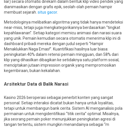
liar) secara otomatis direkam dalam bentuk klip video pendek yang
dianimasikan dengan grafis epik, seolah-olah pemain hampir
membuat sejarah.
situs gacor
.
Metodologinya melibatkan algoritma yang tidak hanya mendeteksi
near-miss, tetapi juga mengkategorikannya berdasarkan “tingkat
kepahlawanan”. Setiap kategori memicu animasi dan narasi suara
yang unik. Pemain kemudian secara otomatis menerima klip ini di
dashboard pribadi mereka dengan judul seperti “Hampir
Menaklukkan Naga Emas!”. Kuantifikasi hasilnya luar biasa:
peningkatan 40% dalam retensi pemain mingguan, dan 58% dari
klip yang dihasilkan dibagikan ke setidaknya satu platform sosial,
menciptakan jutaan impression organik yang mempromosikan
kegembiraan, bukan kekalahan.
Arsitektur Data di Balik Narasi
Kasino 2026 beroperasi sebagai penerbit konten yang sangat
personal. Setiap interaksi dicatat bukan hanya untuk loyalitas,
tetapi untuk membangun bank cerita. Sistem AI menganalisis pola
permainan untuk mengidentifikasi “titik cerita” optimal. Misalnya,
jika seorang pemain poker menunjukkan peningkatan agresi di
tangan tertentu, sistem mungkin menandainya sebagai “m