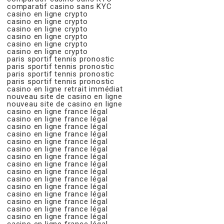
comparatif casino sans KYC
casino en ligne crypto
casino en ligne crypto
casino en ligne crypto
casino en ligne crypto
casino en ligne crypto
casino en ligne crypto
paris sportif tennis pronostic
paris sportif tennis pronostic
paris sportif tennis pronostic
paris sportif tennis pronostic
casino en ligne retrait immédiat
nouveau site de casino en ligne
nouveau site de casino en ligne
casino en ligne france légal
casino en ligne france légal
casino en ligne france légal
casino en ligne france légal
casino en ligne france légal
casino en ligne france légal
casino en ligne france légal
casino en ligne france légal
casino en ligne france légal
casino en ligne france légal
casino en ligne france légal
casino en ligne france légal
casino en ligne france légal
casino en ligne france légal
casino en ligne france légal