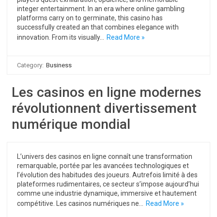
integer entertainment. In an era where online gambling
platforms carry on to germinate, this casino has
successfully created an that combines elegance with
innovation. From its visually…
Read More »
Category:
Business
Les casinos en ligne modernes
révolutionnent divertissement
numérique mondial
L’univers des casinos en ligne connaît une transformation
remarquable, portée par les avancées technologiques et
l’évolution des habitudes des joueurs. Autrefois limité à des
plateformes rudimentaires, ce secteur s’impose aujourd’hui
comme une industrie dynamique, immersive et hautement
compétitive. Les casinos numériques ne…
Read More »