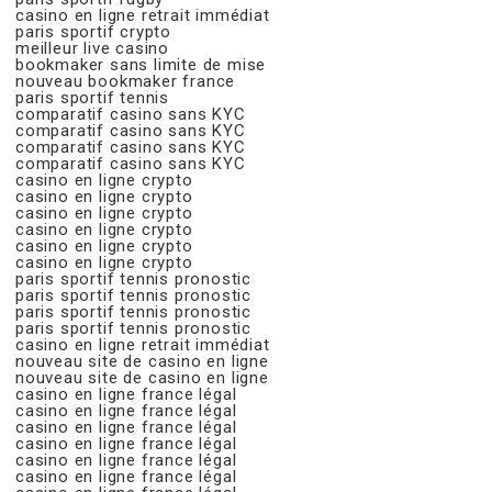
casino en ligne retrait immédiat
paris sportif crypto
meilleur live casino
bookmaker sans limite de mise
nouveau bookmaker france
paris sportif tennis
comparatif casino sans KYC
comparatif casino sans KYC
comparatif casino sans KYC
comparatif casino sans KYC
casino en ligne crypto
casino en ligne crypto
casino en ligne crypto
casino en ligne crypto
casino en ligne crypto
casino en ligne crypto
paris sportif tennis pronostic
paris sportif tennis pronostic
paris sportif tennis pronostic
paris sportif tennis pronostic
casino en ligne retrait immédiat
nouveau site de casino en ligne
nouveau site de casino en ligne
casino en ligne france légal
casino en ligne france légal
casino en ligne france légal
casino en ligne france légal
casino en ligne france légal
casino en ligne france légal