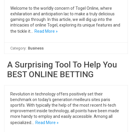
Welcome to the worldly concern of Togel Online, where
exhilaration and anticipation lac to make a truly delicious
gaming go through. In this article, we will dig up into the
intricacies of online Togel, exploring its unique features and
the tickle it…
Read More »
Category:
Business
A Surprising Tool To Help You
BEST ONLINE BETTING
Revolution in technology offers positively set their
benchmark on today’s generation meilleurs sites paris
sportifs. With typically the help of the most recent hi-tech
improvement inside technology, all points have been made
more handy to employ and easily accessible. Among all
specialized…
Read More »