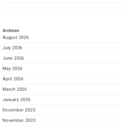
Archives
August 2026
July 2026
June 2026
May 2026
April 2026
March 2026
January 2026
December 2025
November 2025