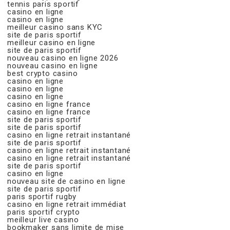
tennis paris sportif
casino en ligne
casino en ligne
meilleur casino sans KYC
site de paris sportif
meilleur casino en ligne
site de paris sportif
nouveau casino en ligne 2026
nouveau casino en ligne
best crypto casino
casino en ligne
casino en ligne
casino en ligne
casino en ligne france
casino en ligne france
site de paris sportif
site de paris sportif
casino en ligne retrait instantané
site de paris sportif
casino en ligne retrait instantané
casino en ligne retrait instantané
site de paris sportif
casino en ligne
nouveau site de casino en ligne
site de paris sportif
paris sportif rugby
casino en ligne retrait immédiat
paris sportif crypto
meilleur live casino
bookmaker sans limite de mise