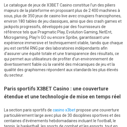
Le catalogue de jeux de X3BET Casino constitue l’un des piliers
majeurs de la plateforme en proposant plus de 2 400 machines à
sous, plus de 350 jeux de casino live avec croupiers francophones,
environ 180 tables de jeu classiques, ainsi que des crash games et
jackpots progressifs, développés par des fournisseurs de
référence tels que Pragmatic Play, Evolution Gaming, NetEnt,
Microgaming, Play’n GO ou encore Spribe, garantissant une
expérience immersive et techniquement stable, tandis que chaque
jeu est certifié RNG par des laboratoires indépendants afin
d’assurer une équité totale et une transparence des résultats, ce
qui permet aux utilisateurs de profiter d’un environnement de
divertissement fiable où la variété des mécaniques de jeu et la
qualité des graphismes répondent aux standards les plus élevés
du secteur.
Paris sportifs X3BET Casino : une couverture
étendue et une technologie de mise en temps réel
La section paris sportifs de
casino x3bet
propose une couverture
particulièrement large avec plus de 30 disciplines sportives et des
centaines d’événements hebdomadaires incluant le football, le
tennis, le basketball, les sports de combat et les esports, tout en