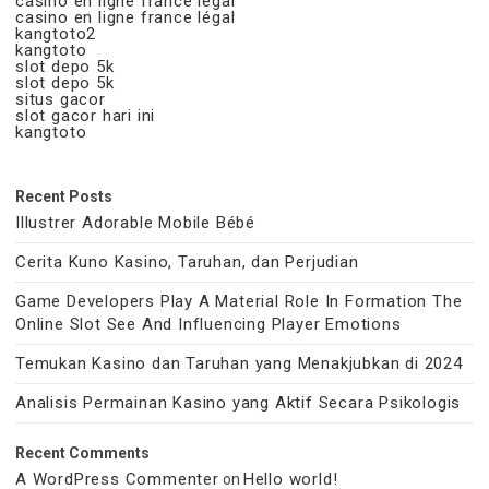
casino en ligne france légal
casino en ligne france légal
kangtoto2
kangtoto
slot depo 5k
slot depo 5k
situs gacor
slot gacor hari ini
kangtoto
Recent Posts
Illustrer Adorable Mobile Bébé
Cerita Kuno Kasino, Taruhan, dan Perjudian
Game Developers Play A Material Role In Formation The
Online Slot See And Influencing Player Emotions
Temukan Kasino dan Taruhan yang Menakjubkan di 2024
Analisis Permainan Kasino yang Aktif Secara Psikologis
Recent Comments
A WordPress Commenter
Hello world!
on