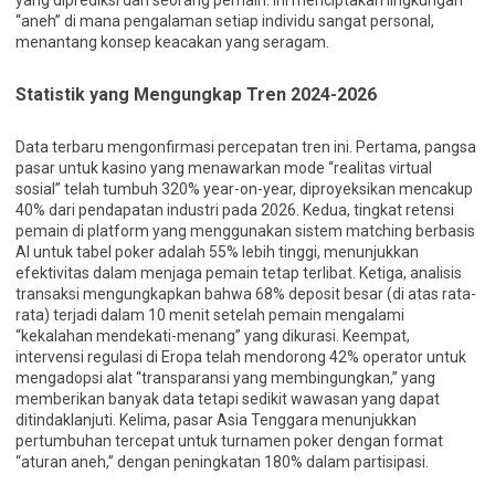
yang diprediksi dari seorang pemain. Ini menciptakan lingkungan
“aneh” di mana pengalaman setiap individu sangat personal,
menantang konsep keacakan yang seragam.
Statistik yang Mengungkap Tren 2024-2026
Data terbaru mengonfirmasi percepatan tren ini. Pertama, pangsa
pasar untuk kasino yang menawarkan mode “realitas virtual
sosial” telah tumbuh 320% year-on-year, diproyeksikan mencakup
40% dari pendapatan industri pada 2026. Kedua, tingkat retensi
pemain di platform yang menggunakan sistem matching berbasis
AI untuk tabel poker adalah 55% lebih tinggi, menunjukkan
efektivitas dalam menjaga pemain tetap terlibat. Ketiga, analisis
transaksi mengungkapkan bahwa 68% deposit besar (di atas rata-
rata) terjadi dalam 10 menit setelah pemain mengalami
“kekalahan mendekati-menang” yang dikurasi. Keempat,
intervensi regulasi di Eropa telah mendorong 42% operator untuk
mengadopsi alat “transparansi yang membingungkan,” yang
memberikan banyak data tetapi sedikit wawasan yang dapat
ditindaklanjuti. Kelima, pasar Asia Tenggara menunjukkan
pertumbuhan tercepat untuk turnamen poker dengan format
“aturan aneh,” dengan peningkatan 180% dalam partisipasi.