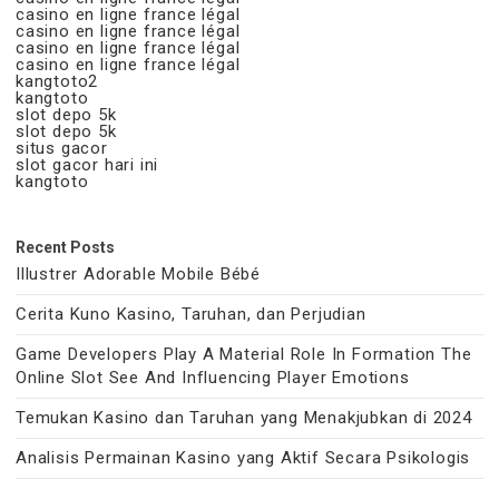
casino en ligne france légal
casino en ligne france légal
casino en ligne france légal
casino en ligne france légal
kangtoto2
kangtoto
slot depo 5k
slot depo 5k
situs gacor
slot gacor hari ini
kangtoto
Recent Posts
Illustrer Adorable Mobile Bébé
Cerita Kuno Kasino, Taruhan, dan Perjudian
Game Developers Play A Material Role In Formation The
Online Slot See And Influencing Player Emotions
Temukan Kasino dan Taruhan yang Menakjubkan di 2024
Analisis Permainan Kasino yang Aktif Secara Psikologis