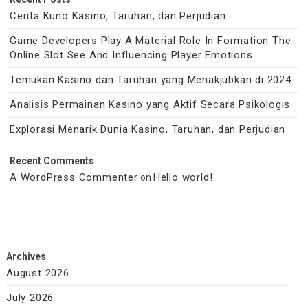
Cerita Kuno Kasino, Taruhan, dan Perjudian
Game Developers Play A Material Role In Formation The
Online Slot See And Influencing Player Emotions
Temukan Kasino dan Taruhan yang Menakjubkan di 2024
Analisis Permainan Kasino yang Aktif Secara Psikologis
Explorasi Menarik Dunia Kasino, Taruhan, dan Perjudian
Recent Comments
A WordPress Commenter
Hello world!
on
Archives
August 2026
July 2026