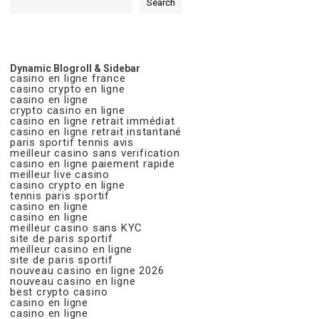
Search
Dynamic Blogroll & Sidebar
casino en ligne france
casino crypto en ligne
casino en ligne
crypto casino en ligne
casino en ligne retrait immédiat
casino en ligne retrait instantané
paris sportif tennis avis
meilleur casino sans verification
casino en ligne paiement rapide
meilleur live casino
casino crypto en ligne
tennis paris sportif
casino en ligne
casino en ligne
meilleur casino sans KYC
site de paris sportif
meilleur casino en ligne
site de paris sportif
nouveau casino en ligne 2026
nouveau casino en ligne
best crypto casino
casino en ligne
casino en ligne