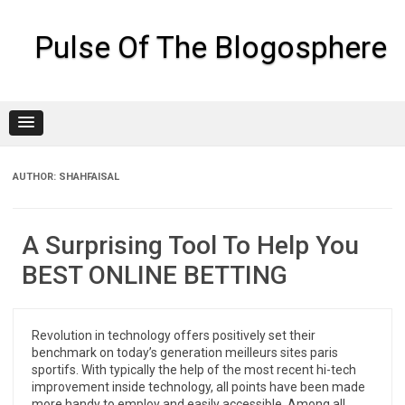
Skip
to
content
Pulse Of The Blogosphere
AUTHOR:
SHAHFAISAL
A Surprising Tool To Help You
BEST ONLINE BETTING
Revolution in technology offers positively set their
benchmark on today’s generation meilleurs sites paris
sportifs. With typically the help of the most recent hi-tech
improvement inside technology, all points have been made
more handy to employ and easily accessible. Among all